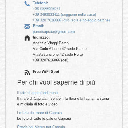
Telefoni:
+39 0586905071
+39 3493033411 (soggiorni nelle case)
+39 320 7616066 (giro isola e noleggio barche)
Email:
parcocapraia@gmail.com
Indirizzo:
Agenzia Viaggi Parco
Via Carlo Alberto 42 sede Paese
Via Assunzione 42 sede Porto
+39 3207616066 (cel)
Free WiFi Spot
Per chi vuol saperne di più
Il sito di approfondimenti
Il mare di Capraia, i sentieri, la flora e la fauna, la storia
e migliaia di foto e video
Le foto del mare di Capraia
Le foto di tutte le cale di Capraia
Previsioni Meteo per Capraia